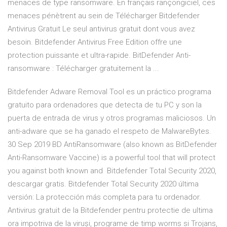
menaces de type ransomware. En français rançongiciel, ces
menaces pénètrent au sein de Télécharger Bitdefender
Antivirus Gratuit Le seul antivirus gratuit dont vous avez
besoin. Bitdefender Antivirus Free Edition offre une
protection puissante et ultra-rapide. BitDefender Anti-
ransomware : Télécharger gratuitement la ...
Bitdefender Adware Removal Tool es un práctico programa
gratuito para ordenadores que detecta de tu PC y son la
puerta de entrada de virus y otros programas maliciosos. Un
anti-adware que se ha ganado el respeto de MalwareBytes.
30 Sep 2019 BD AntiRansomware (also known as BitDefender
Anti-Ransomware Vaccine) is a powerful tool that will protect
you against both known and Bitdefender Total Security 2020,
descargar gratis. Bitdefender Total Security 2020 última
versión: La protección más completa para tu ordenador.
Antivirus gratuit de la Bitdefender pentru protectie de ultima
ora impotriva de la viruși, programe de timp worms si Trojans,