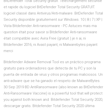
BitDefender Total Security gratuit. Téléchargement sécurisé
et rapide du logiciel BitDefender Total Security GRATUIT.
logiciel classé dans Antivirus/Anti-malware. BitDefender Total
Security disponible gratuitement sur Windows. 10 | 8 | 7 | XP |
Vista Bitdefender Anti-ransomware - PC Astuces mais ma
question était pour savoir si Bitdefender Anti-ransomware
était compatible avec Avira Free (gratuit ) je n ai, ni
Bitdefender 2016, ni Avast payant, ni Malwarebytes payant
merci
Bitdefender Adware Removal Tool es un práctico programa
gratuito para ordenadores que detecta de tu PC y son la
puerta de entrada de virus y otros programas maliciosos. Un
anti-adware que se ha ganado el respeto de MalwareBytes.
30 Sep 2019 BD AntiRansomware (also known as BitDefender
Anti-Ransomware Vaccine) is a powerful tool that will protect
you against both known and Bitdefender Total Security 2020,
descargar gratis. Bitdefender Total Security 2020 última