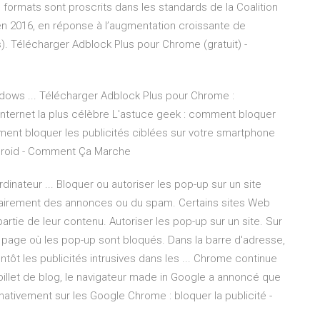
 formats sont proscrits dans les standards de la Coalition
en 2016, en réponse à l’augmentation croissante de
rs). Télécharger Adblock Plus pour Chrome (gratuit) -
ows ... Télécharger Adblock Plus pour Chrome :
 internet la plus célèbre L'astuce geek : comment bloquer
mment bloquer les publicités ciblées sur votre smartphone
ndroid - Comment Ça Marche
inateur ... Bloquer ou autoriser les pop-up sur un site
sairement des annonces ou du spam. Certains sites Web
artie de leur contenu. Autoriser les pop-up sur un site. Sur
page où les pop-up sont bloqués. Dans la barre d'adresse,
ôt les publicités intrusives dans les ... Chrome continue
n billet de blog, le navigateur made in Google a annoncé que
nativement sur les Google Chrome : bloquer la publicité -