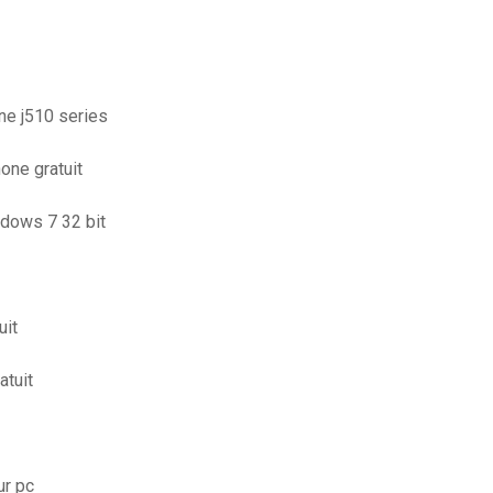
one j510 series
one gratuit
ndows 7 32 bit
uit
atuit
ur pc