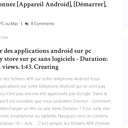
tionnez [Appareil Android], [Démarrer],
 PC ou Mac
8 Comments
rche
 des applications android sur pc
store sur pc sans logiciels - Duration:
1:43. Mouzou 999 موزو ٩٩٩ 16,066 views. 1:43. Creating
ler les fichiers APK sur votre téléphone Android Vous
pplications sur votre téléphone Android qui ne sont pas
e ou n'ont pas encore été approuvés par Google. Dans la
ows Il est possible que vous souhaitez Disney+ : comment
télécharger un film ou une série Disney+ ? Pour cela, rien
r votre smartphone ou tablette; Naviguez vers un contenu
Windows 10 – Avis ... C’est simple, les fichiers APK (format