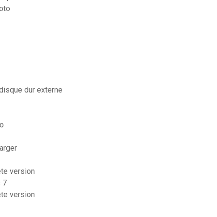
hoto
disque dur externe
ko
harger
ete version
 7
ete version