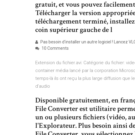
gratuit, et vous pouvez facilemen
Télécharger la version appropriée
téléchargement terminé, installez
coin supérieur gauche de l
Pas besoin d'installer un autre logiciel ! Lancez VL
10 Comments
Extension du fichier.avi: Catégorie du fichier: vid
container média lancé par la corporation Micros
temps-là ils ont reçu la plus large diffusion que
d’audio
Disponible gratuitement, en franç
File Converter est utilitaire perme
un ou plusieurs fichiers (vidéo, a
l'Explorateur. Plus besoin ainsi d
File Converter, vous sélectionnez l