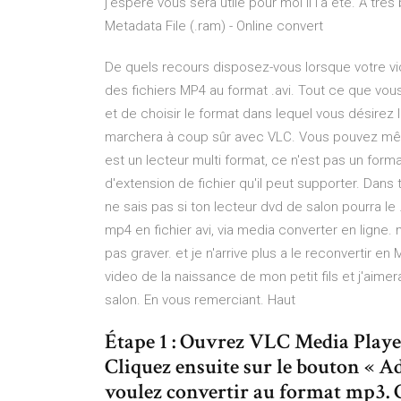
j'espère vous sera utile pour moi il l'a été. A tr
Metadata File (.ram) - Online convert
De quels recours disposez-vous lorsque votre vid
des fichiers MP4 au format .avi. Tout ce que vous a
et de choisir le format dans lequel vous désirez le
marchera à coup sûr avec VLC. Vous pouvez même
est un lecteur multi format, ce n'est pas un format.
d'extension de fichier qu'il peut supporter. Dans 
ne sais pas si ton lecteur dvd de salon pourra le 
mp4 en fichier avi, via media converter en ligne. 
pas graver. et je n'arrive plus a le reconvertir 
video de la naissance de mon petit fils et j'aime
salon. En vous remerciant. Haut
Étape 1 : Ouvrez VLC Media Player 
Cliquez ensuite sur le bouton « Ad
voulez convertir au format mp3. C