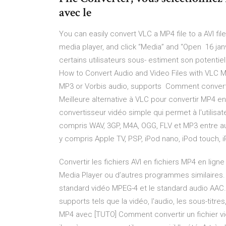
avec le
You can easily convert VLC a MP4 file to a AVI fi
media player, and click “Media” and “Open 16 janv
certains utilisateurs sous- estiment son potentie
How to Convert Audio and Video Files with VLC Me
MP3 or Vorbis audio, supports Comment convertir 
Meilleure alternative à VLC pour convertir MP4 en 
convertisseur vidéo simple qui permet à l'utilisat
compris WAV, 3GP, M4A, OGG, FLV et MP3 entre aut
y compris Apple TV, PSP, iPod nano, iPod touch, i
Convertir les fichiers AVI en fichiers MP4 en ligne
Media Player ou d’autres programmes similaires.
standard vidéo MPEG-4 et le standard audio AAC.
supports tels que la vidéo, l'audio, les sous-titres
MP4 avec [TUTO] Comment convertir un fichier vid