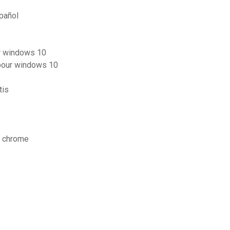
pañol
or windows 10
 pour windows 10
tis
e chrome