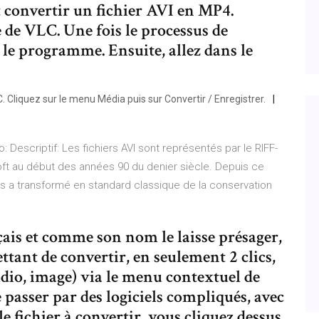
t convertir un fichier AVI en MP4.
 de VLC. Une fois le processus de
 le programme. Ensuite, allez dans le
C. Cliquez sur le menu Média puis sur Convertir / Enregistrer.
eo: Descriptif: Les fichiers AVI sont représentés par le RIFF-
oft au début des années 90 du denier siècle. Depuis ce
 les a transformé en standard classique de la conservation
ais et comme son nom le laisse présager,
ttant de convertir, en seulement 2 clics,
udio, image) via le menu contextuel de
e passer par des logiciels compliqués, avec
e fichier à convertir, vous cliquez dessus