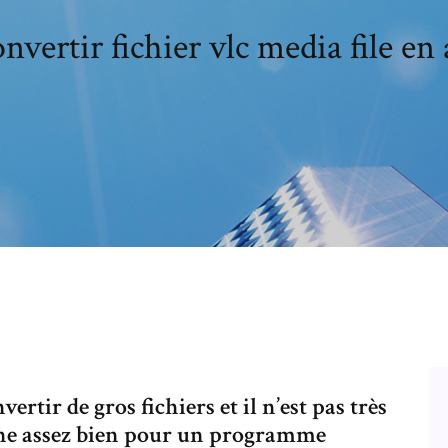
nvertir fichier vlc media file en 
tir de gros fichiers et il n’est pas très
onne assez bien pour un programme