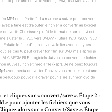
ès bientôt pour une nouvelle vidéo ;-) RAM, Real Media Audio
éo MP4 ne ... Partie 2 : La marche à suivre pour convertir
vez à faire est d'ajouter le fichier à convertir au logiciel
 convertir. Choisissez plutôt le format de sortie .avi qui
 ajuster le … VLC vers DVD?? - Futura 19/01/2009 · VLC
 Enfaite le faite d'installer vlc va le lier avec les types
tout les cas tu peut graver ton film sur DVD, mais après je
… VLC MEDIA FILE : Logiciels Jai voulou convertir le fichier
mon nOuveau fichier: media file (xspf). Je ne peux toujours
en Mp4 avec media converter. Pouvez vous m'aider, c'est une
rai beaucoup pouvoir la graver pour la lire sur mon dvd de
et cliquez sur « convert/save ». Étape 2 :
d » pour ajouter les fichiers que vous
liquez alors sur « Convert/Save ». Étape