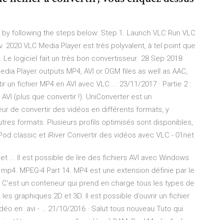
le by following the steps below: Step 1. Launch VLC Run VLC
. 2020 VLC Media Player est très polyvalent, à tel point que
l. Le logiciel fait un très bon convertisseur 28 Sep 2018
dia Player outputs MP4, AVI or OGM files as well as AAC,
un fichier MP4 en AVI avec VLC ... 23/11/2017 · Partie 2 :
AVI (plus que convertir !). UniConverter est un
eur de convertir des vidéos en différents formats, y
res formats. Plusieurs profils optimisés sont disponibles,
Pod classic et iRiver Convertir des vidéos avec VLC - 01net
 et ... Il est possible de lire des fichiers AVI avec Windows
 mp4. MPEG-4 Part 14. MP4 est une extension définie par le
 C'est un conteneur qui prend en charge tous les types de
, les graphiques 2D et 3D. Il est possible d’ouvrir un fichier
éo en .avi - … 21/10/2016 · Salut tous nouveau Tuto qui