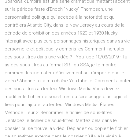
Boardwalk Empire est une série dramatique mettant l'accent
sur la période faste d'Enoch "Nucky" Thompson, une
personnalité politique qui accède à la notoriété et qui
contrôlera Atlantic City, dans le New Jersey au cours de la
période de prohibition des années 1920 et 1930.Nucky
interagit avec plusieurs personnages historiques dans sa vie
personnelle et politique, y compris les Comment incruster
des sous-titres dans une vidéo ? - YouTube 10/03/2019 · Tu
as des sous-titres au format SRT ou SSA, je te montre
comment les incruster définitivement sur n'importe quelle
vidéo ! Abonne-toi à ma chaîne YouTube ici Comment ajouter
des sous titres au lecteur Windows Media Vous devriez
modifier le fichier de sous-titres ou faire usage d'un logiciel
tiers pour l'ajouter au lecteur Windows Media. Étapes.
Méthode 1 sur 2: Renommer le fichier de sous-titres 1.
Déplacez le fichier de sous-titres. Mettez cela dans le
dossier où se trouve la vidéo. Déplacez ou copiez le fichier
de sous-titres externe dans le dossier où il y a la vidéo à