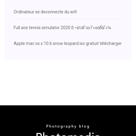
Ordinateur se deconnecte du wifi
Full ace tennis simulator 2020 ß¬áτáΓ∞ Γ«ααÑ¡Γ«¼
Apple mac os x 10.6 snow leopard iso gratuit télécharger