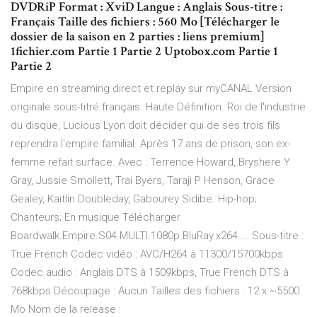
DVDRiP Format : XviD Langue : Anglais Sous-titre :
Français Taille des fichiers : 560 Mo [Télécharger le
dossier de la saison en 2 parties : liens premium]
1fichier.com Partie 1 Partie 2 Uptobox.com Partie 1
Partie 2
Empire en streaming direct et replay sur myCANAL Version
originale sous-titré français. Haute Définition. Roi de l'industrie
du disque, Lucious Lyon doit décider qui de ses trois fils
reprendra l'empire familial. Après 17 ans de prison, son ex-
femme refait surface. Avec : Terrence Howard, Bryshere Y
Gray, Jussie Smollett, Trai Byers, Taraji P Henson, Grace
Gealey, Kaitlin Doubleday, Gabourey Sidibe. Hip-hop;
Chanteurs; En musique Télécharger
Boardwalk.Empire.S04.MULTI.1080p.BluRay.x264 ... Sous-titre :
True French Codec vidéo : AVC/H264 à 11300/15700kbps
Codec audio : Anglais DTS à 1509kbps, True French DTS à
768kbps Découpage : Aucun Tailles des fichiers : 12 x ~5500
Mo Nom de la release :