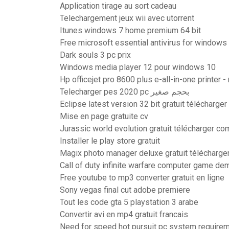
Application tirage au sort cadeau
Telechargement jeux wii avec utorrent
Itunes windows 7 home premium 64 bit
Free microsoft essential antivirus for windows
Dark souls 3 pc prix
Windows media player 12 pour windows 10
Hp officejet pro 8600 plus e-all-in-one printer 
Telecharger pes 2020 pc بحجم صغير
Eclipse latest version 32 bit gratuit télécharger
Mise en page gratuite cv
Jurassic world evolution gratuit télécharger co
Installer le play store gratuit
Magix photo manager deluxe gratuit télécharge
Call of duty infinite warfare computer game de
Free youtube to mp3 converter gratuit en ligne
Sony vegas final cut adobe premiere
Tout les code gta 5 playstation 3 arabe
Convertir avi en mp4 gratuit francais
Need for speed hot pursuit pc system require