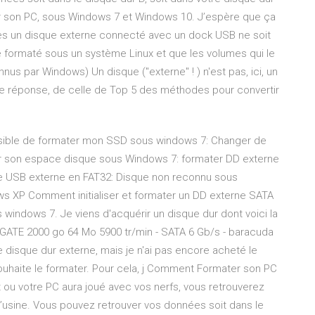
ater son PC, sous Windows 7 et Windows 10. J’espère que ça
es un disque externe connecté avec un dock USB ne soit
formaté sous un système Linux et que les volumes qui le
us par Windows) Un disque ("externe" ! ) n'est pas, ici, un
ère réponse, de celle de Top 5 des méthodes pour convertir
ssible de formater mon SSD sous windows 7: Changer de
er son espace disque sous Windows 7: formater DD externe
e USB externe en FAT32: Disque non reconnu sous
s XP Comment initialiser et formater un DD externe SATA
us windows 7. Je viens d'acquérir un disque dur dont voici la
SEAGATE 2000 go 64 Mo 5900 tr/min - SATA 6 Gb/s - baracuda
isque dur externe, mais je n'ai pas encore acheté le
souhaite le formater. Pour cela, j Comment Formater son PC
u votre PC aura joué avec vos nerfs, vous retrouverez
’usine. Vous pouvez retrouver vos données soit dans le