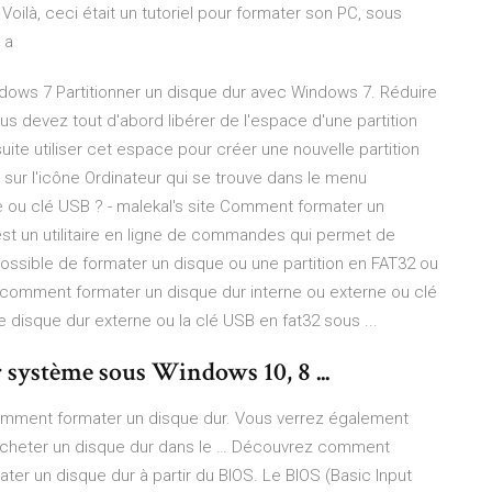
Voilà, ceci était un tutoriel pour formater son PC, sous
 a
ndows 7 Partitionner un disque dur avec Windows 7. Réduire
ous devez tout d'abord libérer de l'espace d'une partition
uite utiliser cet espace pour créer une nouvelle partition
 sur l'icône Ordinateur qui se trouve dans le menu
e ou clé USB ? - malekal's site Comment formater un
est un utilitaire en ligne de commandes qui permet de
t possible de formater un disque ou une partition en FAT32 ou
e comment formater un disque dur interne ou externe ou clé
disque dur externe ou la clé USB en fat32 sous ...
système sous Windows 10, 8 ...
omment formater un disque dur. Vous verrez également
’acheter un disque dur dans le … Découvrez comment
ter un disque dur à partir du BIOS. Le BIOS (Basic Input