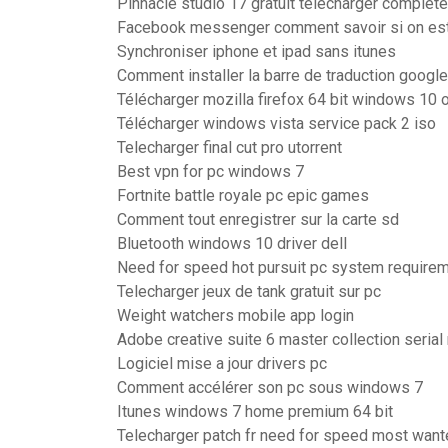
Pinnacle studio 17 gratuit télécharger complet
Facebook messenger comment savoir si on es
Synchroniser iphone et ipad sans itunes
Comment installer la barre de traduction googl
Télécharger mozilla firefox 64 bit windows 10 of
Télécharger windows vista service pack 2 iso
Telecharger final cut pro utorrent
Best vpn for pc windows 7
Fortnite battle royale pc epic games
Comment tout enregistrer sur la carte sd
Bluetooth windows 10 driver dell
Need for speed hot pursuit pc system require
Telecharger jeux de tank gratuit sur pc
Weight watchers mobile app login
Adobe creative suite 6 master collection seria
Logiciel mise a jour drivers pc
Comment accélérer son pc sous windows 7
Itunes windows 7 home premium 64 bit
Telecharger patch fr need for speed most wan