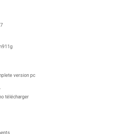
 7
- n911g
mplete version pc
r
mo télécharger
ments