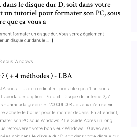
 dans le disque dur D, soit dans votre
ait un tutoriel pour formater son PC, sous
e que ça vous a
mment formater un disque dur. Vous verrez également
er un disque dur dans le …
 sous Windows ...
 ( + 4 méthodes ) - LBA
A sous ... J'ai un ordinateur portable qui a 1 an sous
oici la description : Produit : Disque dur interne 3,5''
s - baracuda green - ST2000DL003 Je veux m'en servir
e acheté le boitier pour le monter dedans. En attendant,
Formater son PC sous Windows ? Le Guide Après un long
ous retrouverez votre bon vieux Windows 10 avec ses
ées soit dans le disque dur D, soit dans votre disque dur