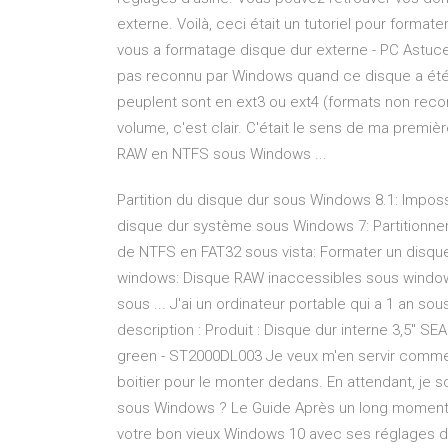
externe. Voilà, ceci était un tutoriel pour form
vous a formatage disque dur externe - PC Astuc
pas reconnu par Windows quand ce disque a été 
peuplent sont en ext3 ou ext4 (formats non reconn
volume, c'est clair. C'était le sens de ma premi
RAW en NTFS sous Windows ...
Partition du disque dur sous Windows 8.1: Impo
disque dur système sous Windows 7: Partitionn
de NTFS en FAT32 sous vista: Formater un disqu
windows: Disque RAW inaccessibles sous window
sous ... J'ai un ordinateur portable qui a 1 an so
description : Produit : Disque dur interne 3,5'' 
green - ST2000DL003 Je veux m'en servir comme d
boitier pour le monter dedans. En attendant, je 
sous Windows ? Le Guide Après un long moment o
votre bon vieux Windows 10 avec ses réglages d