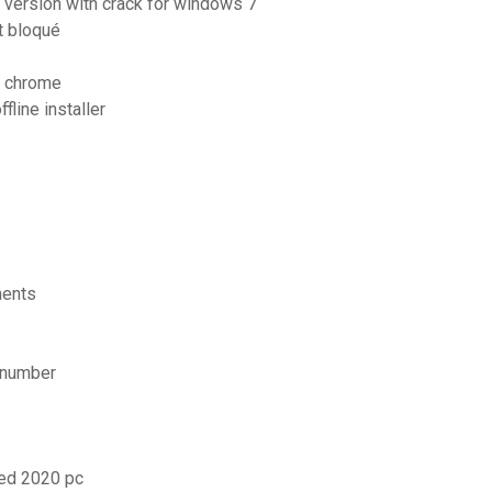
e version with crack for windows 7
t bloqué
e chrome
fline installer
ments
l number
ted 2020 pc