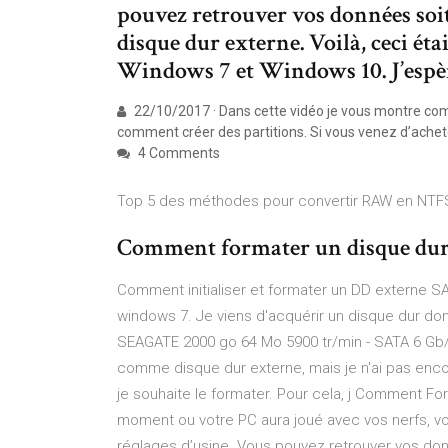
pouvez retrouver vos données soit
disque dur externe. Voilà, ceci ét
Windows 7 et Windows 10. J’espèr
22/10/2017 · Dans cette vidéo je vous montre co
comment créer des partitions. Si vous venez d’achet
4 Comments
Top 5 des méthodes pour convertir RAW en NTFS
Comment formater un disque dur ?
Comment initialiser et formater un DD externe SAT
windows 7. Je viens d'acquérir un disque dur dont v
SEAGATE 2000 go 64 Mo 5900 tr/min - SATA 6 Gb/
comme disque dur externe, mais je n'ai pas encor
je souhaite le formater. Pour cela, j Comment 
moment ou votre PC aura joué avec vos nerfs, v
réglages d’usine. Vous pouvez retrouver vos donn