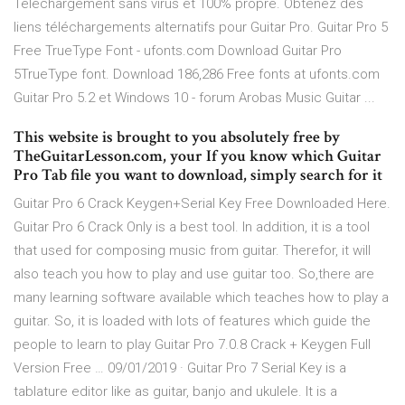
Téléchargement sans virus et 100% propre. Obtenez des
liens téléchargements alternatifs pour Guitar Pro. Guitar Pro 5
Free TrueType Font - ufonts.com Download Guitar Pro
5TrueType font. Download 186,286 Free fonts at ufonts.com
Guitar Pro 5.2 et Windows 10 - forum Arobas Music Guitar ...
This website is brought to you absolutely free by
TheGuitarLesson.com, your If you know which Guitar
Pro Tab file you want to download, simply search for it
Guitar Pro 6 Crack Keygen+Serial Key Free Downloaded Here.
Guitar Pro 6 Crack Only is a best tool. In addition, it is a tool
that used for composing music from guitar. Therefor, it will
also teach you how to play and use guitar too. So,there are
many learning software available which teaches how to play a
guitar. So, it is loaded with lots of features which guide the
people to learn to play Guitar Pro 7.0.8 Crack + Keygen Full
Version Free … 09/01/2019 · Guitar Pro 7 Serial Key is a
tablature editor like as guitar, banjo and ukulele. It is a