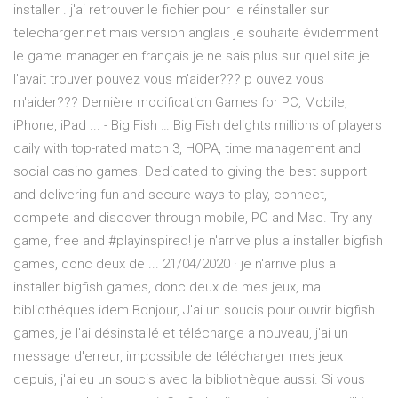
installer . j'ai retrouver le fichier pour le réinstaller sur
telecharger.net mais version anglais je souhaite évidemment
le game manager en français je ne sais plus sur quel site je
l'avait trouver pouvez vous m'aider??? p ouvez vous
m'aider??? Dernière modification Games for PC, Mobile,
iPhone, iPad ... - Big Fish … Big Fish delights millions of players
daily with top-rated match 3, HOPA, time management and
social casino games. Dedicated to giving the best support
and delivering fun and secure ways to play, connect,
compete and discover through mobile, PC and Mac. Try any
game, free and #playinspired! je n'arrive plus a installer bigfish
games, donc deux de ... 21/04/2020 · je n'arrive plus a
installer bigfish games, donc deux de mes jeux, ma
bibliothéques idem Bonjour, J'ai un soucis pour ouvrir bigfish
games, je l'ai désinstallé et télécharge a nouveau, j'ai un
message d'erreur, impossible de télécharger mes jeux
depuis, j'ai eu un soucis avec la bibliothèque aussi. Si vous