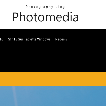
 10
Sfr Tv Sur Tablette Windows
Pages