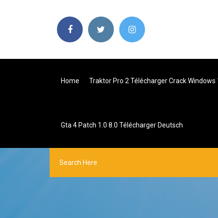
Home
Traktor Pro 2 Télécharger Crack Windows
Gta 4 Patch 1.0 8.0 Télécharger Deutsch