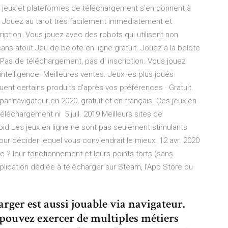
e jeux et plateformes de téléchargement s'en donnent à
it. Jouez au tarot très facilement immédiatement et
iption. Vous jouez avec des robots qui utilisent non
 sans-atout Jeu de belote en ligne gratuit. Jouez à la belote
Pas de téléchargement, pas d' inscription. Vous jouez
intelligence Meilleures ventes. Jeux les plus joués
ent certains produits d'après vos préférences · Gratuit.
 par navigateur en 2020, gratuit et en français. Ces jeux en
éléchargement ni 5 juil. 2019 Meilleurs sites de
oid Les jeux en ligne ne sont pas seulement stimulants
r décider lequel vous conviendrait le mieux. 12 avr. 2020
e ? leur fonctionnement et leurs points forts (sans
pplication dédiée à télécharger sur Steam, l'App Store ou
harger est aussi jouable via navigateur.
ouvez exercer de multiples métiers