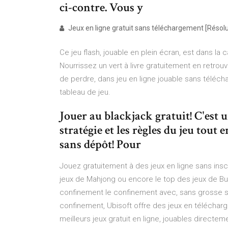
ci-contre. Vous y
Jeux en ligne gratuit sans téléchargement [Résolu 
Ce jeu flash, jouable en plein écran, est dans la 
Nourrissez un vert à livre gratuitement en retro
de perdre, dans jeu en ligne jouable sans télécha
tableau de jeu.
Jouer au blackjack gratuit! C'est 
stratégie et les règles du jeu tou
sans dépôt! Pour
Jouez gratuitement à des jeux en ligne sans insc
jeux de Mahjong ou encore le top des jeux de Bub
confinement le confinement avec, sans grosse s
confinement, Ubisoft offre des jeux en télécha
meilleurs jeux gratuit en ligne, jouables directe