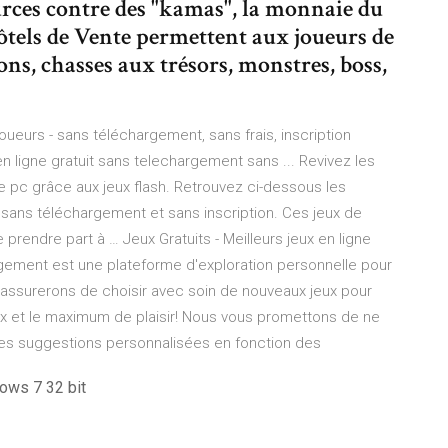
urces contre des "kamas", la monnaie du
ôtels de Vente permettent aux joueurs de
ns, chasses aux trésors, monstres, boss,
 joueurs - sans téléchargement, sans frais, inscription
n ligne gratuit sans telechargement sans ... Revivez les
e pc grâce aux jeux flash. Retrouvez ci-dessous les
e sans téléchargement et sans inscription. Ces jeux de
 prendre part à … Jeux Gratuits - Meilleurs jeux en ligne
hargement est une plateforme d'exploration personnelle pour
us assurerons de choisir avec soin de nouveaux jeux pour
eux et le maximum de plaisir! Nous vous promettons de ne
es suggestions personnalisées en fonction des
ows 7 32 bit