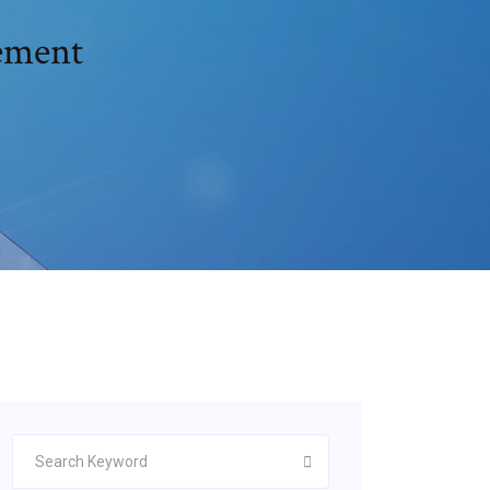
gement