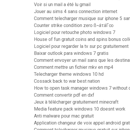
Voir si un mail a été lu gmail
Jouer au sims 4 sans connection internet
Comment telecharger musique sur iphone 5 san
Counter strike condition zero ß¬áτáΓ∞
Logiciel pour retouche photo windows 7
House of fun gratuit coins and spins bonus coll
Logiciel pour regarder la tv sur pc gratuitement
Baixar outlook para windows 7 gratis
Comment envoyer un mail sans que les destinat
Comment mettre un fichier mkv en mp4
Telecharger theme windows 10 hd
Cossack back to war best nation
How to open task manager windows 7 without ctr
Comment convertir pdf en dxf
Jeux à télécharger gratuitement minecraft
Media feature pack windows 10 doesnt work
Anti malware pour mac gratuit
Application changeur de voix appel android grat
Comment telecharger musique gratuit sur iphon