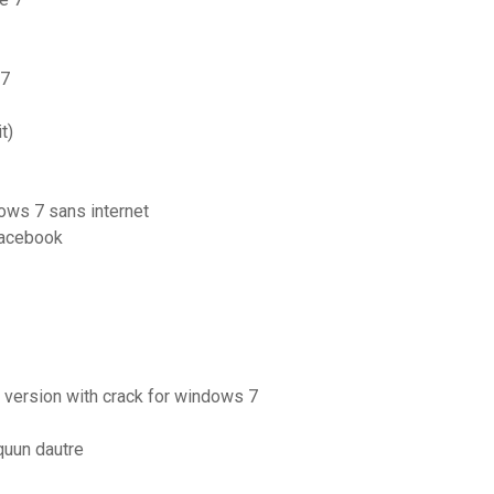
 7
t)
dows 7 sans internet
facebook
e version with crack for windows 7
uun dautre