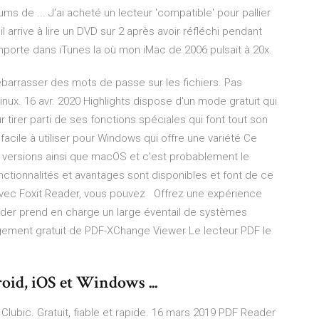
ms de ... J'ai acheté un lecteur 'compatible' pour pallier
l arrive à lire un DVD sur 2 après avoir réfléchi pendant
importe dans iTunes la où mon iMac de 2006 pulsait à 20x.
débarrasser des mots de passe sur les fichiers. Pas
ux. 16 avr. 2020 Highlights dispose d'un mode gratuit qui
 tirer parti de ses fonctions spéciales qui font tout son
cile à utiliser pour Windows qui offre une variété Ce
s versions ainsi que macOS et c'est probablement le
ctionnalités et avantages sont disponibles et font de ce
Avec Foxit Reader, vous pouvez Offrez une expérience
eader prend en charge un large éventail de systèmes
ement gratuit de PDF-XChange Viewer Le lecteur PDF le
oid, iOS et Windows ...
 Clubic. Gratuit, fiable et rapide. 16 mars 2019 PDF Reader