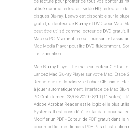
de lecture pour profiter de tous vos contenus mult
utilisé comme un lecteur vidéo HD, un lecteur de 
disques Blu-ray. Leawo est disponible sur la pl
gratuit, un lecteur de Blu-ray et DVD pour Mac. M
peut être utilisé comme lecteur de DVD gratuit. I
Mac ou PC. Vraiment un outil puissant et assistant
Mac Media Player peut lire DVD fluidemment. Son
lire l'animation ...
Mac Blu-ray Player - Le meilleur lecteur GIF tout-
Lancez Mac Blu-ray Player sur votre Mac. Étape 2 C
Recherchez et localisez le fichier GIF animé. Éta
à jouer automatiquement. Interface de Mac Blu-r
PC Gratuitement 23/03/2020 · 8/10 (11 votes) -
Adobe Acrobat Reader est le logiciel le plus uti
Systems. Il est considéré le standard pour sa le
Modifier un PDF - Éditeur de PDF gratuit dans le na
pour modifier des fichiers PDF. Pas d'installatio