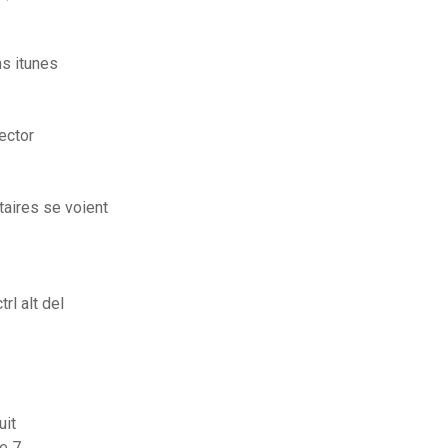
s itunes
ector
aires se voient
l alt del
uit
e 7