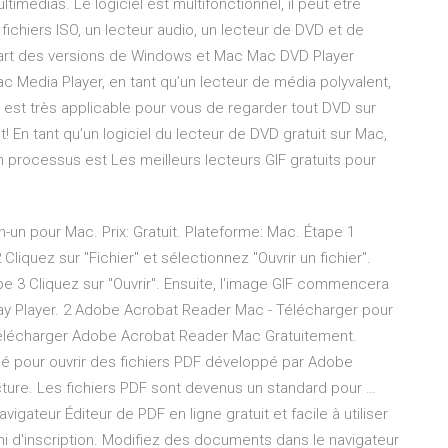
imédias. Le logiciel est multifonctionnel, il peut être
fichiers ISO, un lecteur audio, un lecteur de DVD et de
upart des versions de Windows et Mac Mac DVD Player
ac Media Player, en tant qu’un lecteur de média polyvalent,
l est très applicable pour vous de regarder tout DVD sur
! En tant qu’un logiciel du lecteur de DVD gratuit sur Mac,
 processus est Les meilleurs lecteurs GIF gratuits pour
en-un pour Mac. Prix: Gratuit. Plateforme: Mac. Étape 1
liquez sur "Fichier" et sélectionnez "Ouvrir un fichier".
pe 3 Cliquez sur "Ouvrir". Ensuite, l'image GIF commencera
ay Player. 2 Adobe Acrobat Reader Mac - Télécharger pour
 Télécharger Adobe Acrobat Reader Mac Gratuitement.
lisé pour ouvrir des fichiers PDF développé par Adobe
cture. Les fichiers PDF sont devenus un standard pour …
vigateur Éditeur de PDF en ligne gratuit et facile à utiliser
n ni d'inscription. Modifiez des documents dans le navigateur