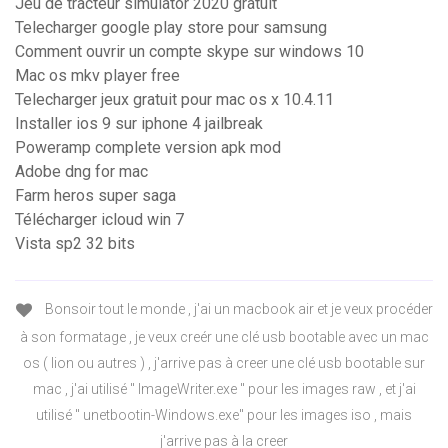
Jeu de tracteur simulator 2020 gratuit
Telecharger google play store pour samsung
Comment ouvrir un compte skype sur windows 10
Mac os mkv player free
Telecharger jeux gratuit pour mac os x 10.4.11
Installer ios 9 sur iphone 4 jailbreak
Poweramp complete version apk mod
Adobe dng for mac
Farm heros super saga
Télécharger icloud win 7
Vista sp2 32 bits
Bonsoir tout le monde , j'ai un macbook air et je veux procéder
à son formatage , je veux creér une clé usb bootable avec un mac
os ( lion ou autres ) , j'arrive pas à creer une clé usb bootable sur
mac , j'ai utilisé " ImageWriter.exe " pour les images raw , et j'ai
utilisé " unetbootin-Windows.exe" pour les images iso , mais
j'arrive pas à la creer