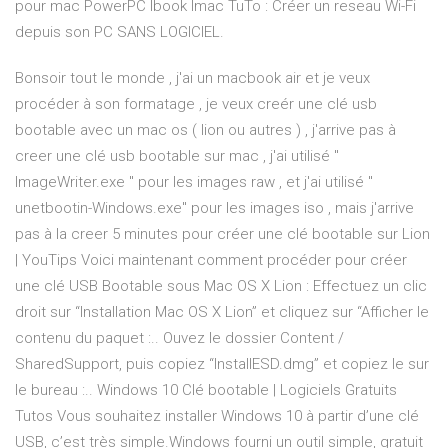
pour mac PowerPC Ibook Imac TuTo : Créer un reseau Wi-Fi
depuis son PC SANS LOGICIEL.
Bonsoir tout le monde , j'ai un macbook air et je veux
procéder à son formatage , je veux creér une clé usb
bootable avec un mac os ( lion ou autres ) , j'arrive pas à
creer une clé usb bootable sur mac , j'ai utilisé "
ImageWriter.exe " pour les images raw , et j'ai utilisé "
unetbootin-Windows.exe" pour les images iso , mais j'arrive
pas à la creer 5 minutes pour créer une clé bootable sur Lion
| YouTips Voici maintenant comment procéder pour créer
une clé USB Bootable sous Mac OS X Lion : Effectuez un clic
droit sur “Installation Mac OS X Lion” et cliquez sur “Afficher le
contenu du paquet :.. Ouvez le dossier Content /
SharedSupport, puis copiez “InstallESD.dmg” et copiez le sur
le bureau :.. Windows 10 Clé bootable | Logiciels Gratuits
Tutos Vous souhaitez installer Windows 10 à partir d’une clé
USB, c’est très simple.Windows fourni un outil simple, gratuit