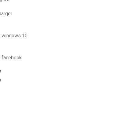
harger
or windows 10
r facebook
7
n