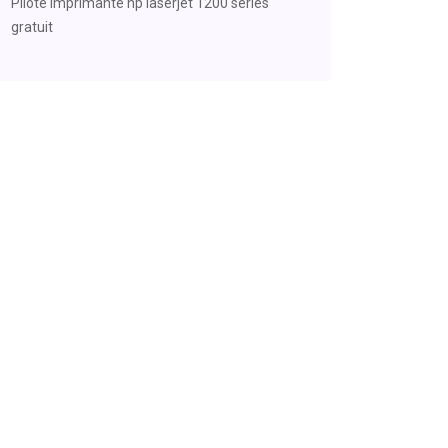
Pilote imprimante hp laserjet 1200 series
gratuit