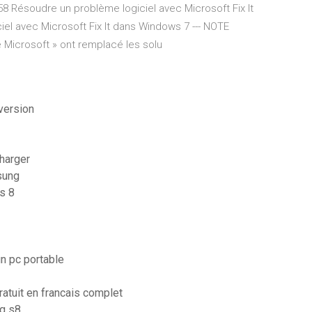
8 Résoudre un problème logiciel avec Microsoft Fix It
iel avec Microsoft Fix It dans Windows 7 --- NOTE
 Microsoft » ont remplacé les solu
version
charger
sung
s 8
n pc portable
atuit en francais complet
g s8