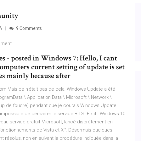
munity
TA
9 Comments
ement ...
- posted in Windows 7: Hello, I cant
puters current setting of update is set
es mainly because after
.com Mais ce n'était pas de cela; Windows Update a été
ProgramData \ Application Data \ Microsoft \ Network \
coup de foudre) pendant que je courais Windows Update.
impossible de démarrer le service BITS. Fix it | Windows 10
veau service gratuit Microsoft, lancé discrètement en
fonctionnements de Vista et XP. Désormais quelques
 résolus, non en suivant la procédure indiquée dans la