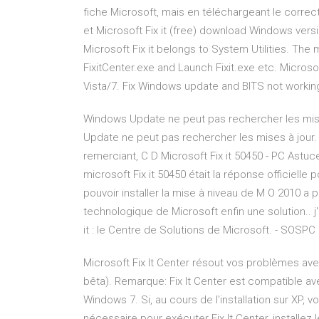
fiche Microsoft, mais en téléchargeant le correct
et Microsoft Fix it (free) download Windows versi
Microsoft Fix it belongs to System Utilities. The 
FixitCenter.exe and Launch Fixit.exe etc. Microsof
Vista/7. Fix Windows update and BITS not working 
Windows Update ne peut pas rechercher les mises
Update ne peut pas rechercher les mises à jour. 
remerciant, C D Microsoft Fix it 50450 - PC Astuce
microsoft Fix it 50450 était la réponse officielle 
pouvoir installer la mise à niveau de M O 2010 a
technologique de Microsoft enfin une solution.. j'
it : le Centre de Solutions de Microsoft. - SOSPC
Microsoft Fix It Center résout vos problèmes ave
bêta). Remarque: Fix It Center est compatible a
Windows 7. Si, au cours de l'installation sur XP, 
nécessaire pour exécuter Fix It Center, installez 