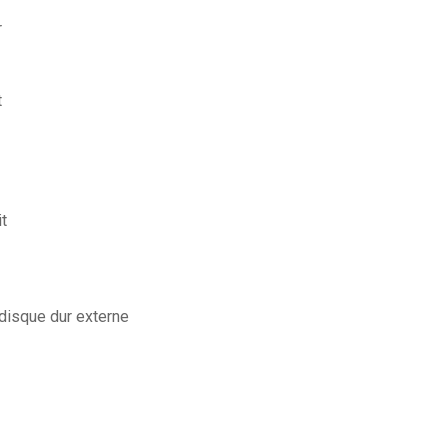
r
t
it
disque dur externe