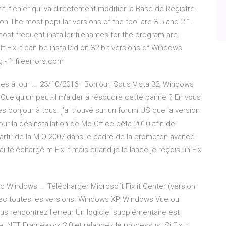
if, fichier qui va directement modifier la Base de Registre
on The most popular versions of the tool are 3.5 and 2.1.
most frequent installer filenames for the program are:
t Fix it can be installed on 32-bit versions of Windows
- fr.fileerrors.com
 à jour ... 23/10/2016 · Bonjour, Sous Vista 32, Windows
Quelqu'un peut-il m'aider à résoudre cette panne ? En vous
s bonjour à tous. j'ai trouvé sur un forum US que la version
pour la désinstallation de Mo Office bêta 2010 afin de
 partir de la M O 2007 dans le cadre de la promoton avance
ai téléchargé m Fix it mais quand je le lance je reçois un Fix
c Windows ... Télécharger Microsoft Fix it Center (version
vec toutes les versions. Windows XP, Windows Vue oui
vous rencontrez l'erreur Un logiciel supplémentaire est
le .NET Framework 2.0 et relancez le processus. Si Fix It