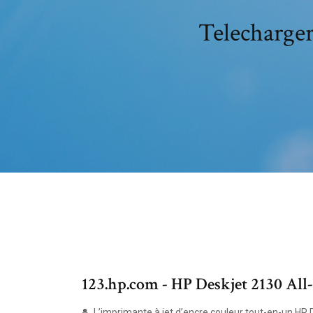
Telecharger
123.hp.com - HP Deskjet 2130 All-
L’imprimante à jet d’encre couleur tout-en-un HP 