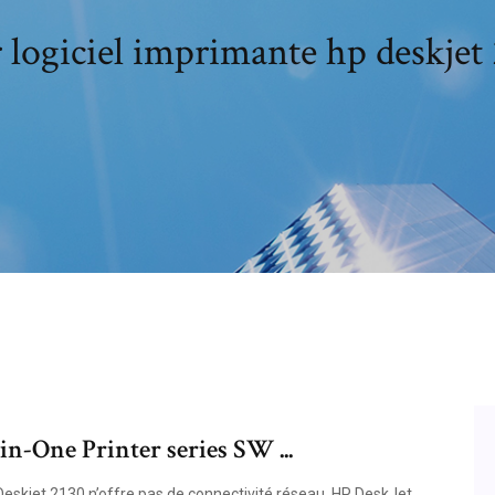
 logiciel imprimante hp deskjet 
in-One Printer series SW ...
Deskjet 2130 n’offre pas de connectivité réseau. HP DeskJet