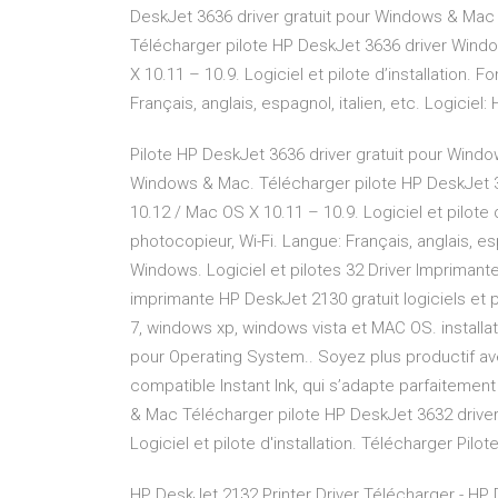
DeskJet 3636 driver gratuit pour Windows & Mac 
Télécharger pilote HP DeskJet 3636 driver Window
X 10.11 – 10.9. Logiciel et pilote d’installation. 
Français, anglais, espagnol, italien, etc. Logiciel
Pilote HP DeskJet 3636 driver gratuit pour Windo
Windows & Mac. Télécharger pilote HP DeskJet 36
10.12 / Mac OS X 10.11 – 10.9. Logiciel et pilote 
photocopieur, Wi-Fi. Langue: Français, anglais, esp
Windows. Logiciel et pilotes 32 Driver Impriman
imprimante HP DeskJet 2130 gratuit logiciels et
7, windows xp, windows vista et MAC OS. installa
pour Operating System.. Soyez plus productif a
compatible Instant Ink, qui s’adapte parfaitemen
& Mac Télécharger pilote HP DeskJet 3632 driver
Logiciel et pilote d'installation. Télécharger Pilo
HP DeskJet 2132 Printer Driver Télécharger - HP 