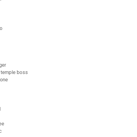
ko
ger
w temple boss
hone
l
ee
c