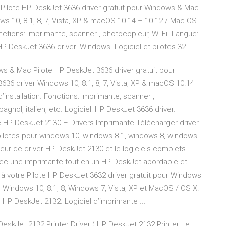
Pilote HP DeskJet 3636 driver gratuit pour Windows & Mac.
s 10, 8.1, 8, 7, Vista, XP & macOS 10.14 – 10.12 / Mac OS
Fonctions: Imprimante, scanner , photocopieur, Wi-Fi. Langue:
: HP DeskJet 3636 driver. Windows. Logiciel et pilotes 32
ws & Mac Pilote HP DeskJet 3636 driver gratuit pour
36 driver Windows 10, 8.1, 8, 7, Vista, XP & macOS 10.14 –
d’installation. Fonctions: Imprimante, scanner ,
agnol, italien, etc. Logiciel: HP DeskJet 3636 driver.
te HP DeskJet 2130 – Drivers Imprimante Télécharger driver
 pilotes pour windows 10, windows 8.1, windows 8, windows
teur de driver HP DeskJet 2130 et le logiciels complets
vec une imprimante tout-en-un HP DeskJet abordable et
t à votre Pilote HP DeskJet 3632 driver gratuit pour Windows
 Windows 10, 8.1, 8, Windows 7, Vista, XP et MacOS / OS X.
te HP DeskJet 2132. Logiciel d’imprimante ...
DeskJet 2132 Printer Driver ( HP DeskJet 2132 Printer Le