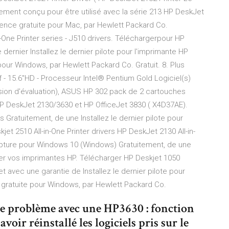
ement conçu pour être utilisé avec la série 213 HP DeskJet
licence gratuite pour Mac‚ par Hewlett Packard Co.
-One Printer series - J510 drivers. Téléchargerpour HP
e dernier Installez le dernier pilote pour l'imprimante HP
e pour Windows‚ par Hewlett Packard Co. Gratuit. 8. Plus
f - 15.6"HD - Processeur Intel® Pentium Gold Logiciel(s)
rsion d'évaluation), ASUS HP 302 pack de 2 cartouches
HP DeskJet 2130/3630 et HP OfficeJet 3830 ( X4D37AE).
 Gratuitement, de une Installez le dernier pilote pour
et 2510 All-in-One Printer drivers HP DeskJet 2130 All-in-
pture pour Windows 10 (Windows) Gratuitement, de une
érer vos imprimantes HP. Télécharger HP Deskjet 1050
 avec une garantie de Installez le dernier pilote pour
e gratuite pour Windows‚ par Hewlett Packard Co.
me problème avec une HP3630 : fonction
oir réinstallé les logiciels pris sur le