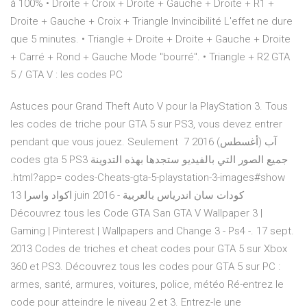
à 100% • Droite + Croix + Droite + Gauche + Droite + R1 +
Droite + Gauche + Croix + Triangle Invincibilité L'effet ne dure
que 5 minutes. • Triangle + Droite + Droite + Gauche + Droite
+ Carré + Rond + Gauche Mode "bourré". • Triangle + R2 GTA
5 / GTA V : les codes PC
Astuces pour Grand Theft Auto V pour la PlayStation 3. Tous
les codes de triche pour GTA 5 sur PS3, vous devez entrer
pendant que vous jouez. Seulement 7 آب (أغسطس) 2016
codes gta 5 PS3 جميع الصور التي بالفيديو ستجدها بهذه التدوينة
.html?app= codes-Cheats-gta-5-playstation-3-images#show
اكواد واسرا 13 juin 2016 - كودات سان اندرياس بالعربية
Découvrez tous les Code GTA San GTA V Wallpaper 3 |
Gaming | Pinterest | Wallpapers and Change 3 - Ps4 -. 17 sept.
2013 Codes de triches et cheat codes pour GTA 5 sur Xbox
360 et PS3. Découvrez tous les codes pour GTA 5 sur PC :
armes, santé, armures, voitures, police, météo Ré-entrez le
code pour atteindre le niveau 2 et 3. Entrez-le une