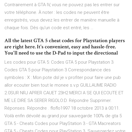
Contrairement à GTA IV, vous ne pouvez pas les entrer sur
votre téléphone. À noter : les codes ne peuvent être
enregistrés, vous devez les entrer de manière manuelle à
chaque fois. Dès qu'un code est entré, les …
All the latest GTA 5 cheat codes for Playstation players
are right here. It's convenient, easy and hassle-free.
You'll need to use the D-Pad to input the directional
Les codes pour GTA 5: Codes GTA 5 pour Playstation 3
Codes GTA 5 pour Playstation 3 Correspondance des
symboles : X : Mon pote dsl je v profiter pour faire une pub
allor ecouter bien tout le monee s.v.p GUILLAUME RADIO
2.0SUR NRJ APRER CAUET 23H2 MERCI A SE QUI ECOUTE ET
ME LE DIRE SA SERER RIGOLO:D. Répondre Supprimer.
Réponses. Répondre . floflo1997 18 octobre 2013 à 00:11.
Voilà enfin dévoilé au grand jour sauvegarde 100% de gta 5
GTA 5 - Cheats Codes pour PlayStation 3 - GTA Macreators
GTA 5 - Cheats Codes pour PlayStation 3. Sauvegardez votre