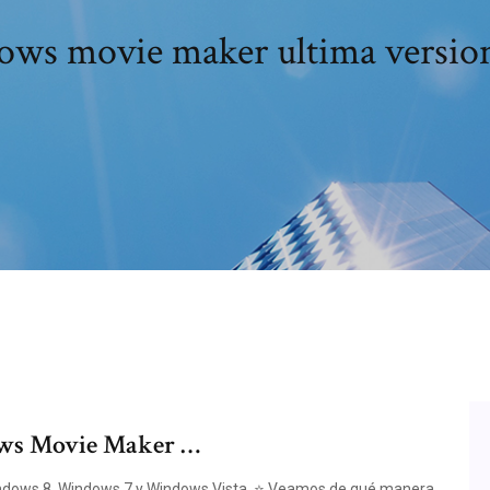
ws movie maker ultima versio
ows Movie Maker …
ndows 8, Windows 7 y Windows Vista. ⭐ Veamos de qué manera