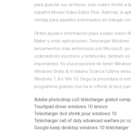
para guardar sus archivos: solo cuatro frente a
español Movavi Video Editor Plus. Además, la ap
ventaja para aquellos interesados en trabajar co
Obtén ayuda e información paso a paso sobre Wi
Maker y otras aplicaciones. Descargar Windows 1
lanzamientos más ambiciosos por Microsoft, ya q
ordenadores escritorio y notebooks, también es
importantes. Es una propuesta de tener Windows
Windows Gratis & in Italiano Scarica l'ultima ver
Windows 7, 8 e Win 10. Segui la procedura di instal
programma gratuito non ha le offerte di terzi pari 
Adobe photoshop cs5 télécharger gratuit comp
Touchpad driver windows 10 lenovo
Telecharger dvd shrink pour windows 10
Télécharger call of duty advanced warfare pc
Google keep desktop windows 10 télécharger