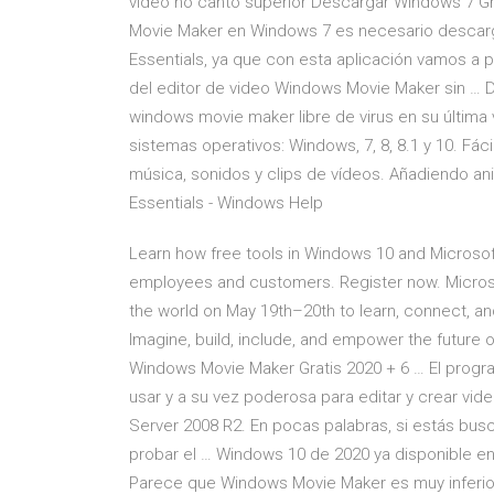
vídeo no canto superior Descargar Windows 7 Gra
Movie Maker en Windows 7 es necesario descar
Essentials, ya que con esta aplicación vamos a p
del editor de video Windows Movie Maker sin …
windows movie maker libre de virus en su última
sistemas operativos: Windows, 7, 8, 8.1 y 10. Fác
música, sonidos y clips de vídeos. Añadiendo an
Essentials - Windows Help
Learn how free tools in Windows 10 and Microso
employees and customers. Register now. Microso
the world on May 19th–20th to learn, connect, an
Imagine, build, include, and empower the future of
Windows Movie Maker Gratis 2020 + 6 … El progr
usar y a su vez poderosa para editar y crear v
Server 2008 R2. En pocas palabras, si estás busca
probar el … Windows 10 de 2020 ya disponible e
Parece que Windows Movie Maker es muy inferio