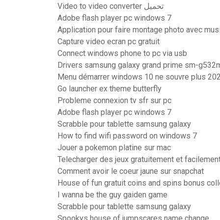
Video to video converter تحميل
Adobe flash player pc windows 7
Application pour faire montage photo avec mus
Capture video ecran pc gratuit
Connect windows phone to pc via usb
Drivers samsung galaxy grand prime sm-g532
Menu démarrer windows 10 ne souvre plus 20
Go launcher ex theme butterfly
Probleme connexion tv sfr sur pc
Adobe flash player pc windows 7
Scrabble pour tablette samsung galaxy
How to find wifi password on windows 7
Jouer a pokemon platine sur mac
Telecharger des jeux gratuitement et facilemen
Comment avoir le coeur jaune sur snapchat
House of fun gratuit coins and spins bonus coll
I wanna be the guy gaiden game
Scrabble pour tablette samsung galaxy
Spookys house of jumpscares name change