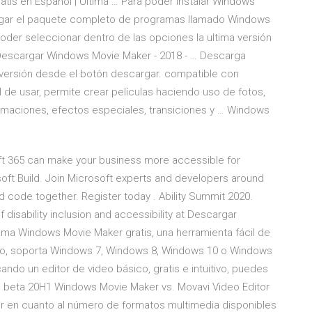
tis en Español | Ultima … Para poder instalar Windows
gar el paquete completo de programas llamado Windows
oder seleccionar dentro de las opciones la ultima versión
 Descargar Windows Movie Maker - 2018 - … Descarga
 versión desde el botón descargar. compatible con
il de usar, permite crear películas haciendo uso de fotos,
imaciones, efectos especiales, transiciones y … Windows
ft 365 can make your business more accessible for
ft Build. Join Microsoft experts and developers around
d code together. Register today . Ability Summit 2020.
 disability inclusion and accessibility at Descargar
ama Windows Movie Maker gratis, una herramienta fácil de
ideo, soporta Windows 7, Windows 8, Windows 10 o Windows
ndo un editor de video básico, gratis e intuitivo, puedes
n beta 20H1 Windows Movie Maker vs. Movavi Video Editor
r en cuanto al número de formatos multimedia disponibles