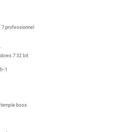
 7 professionnel
r
ndows 7 32 bit
fr-1
w temple boss