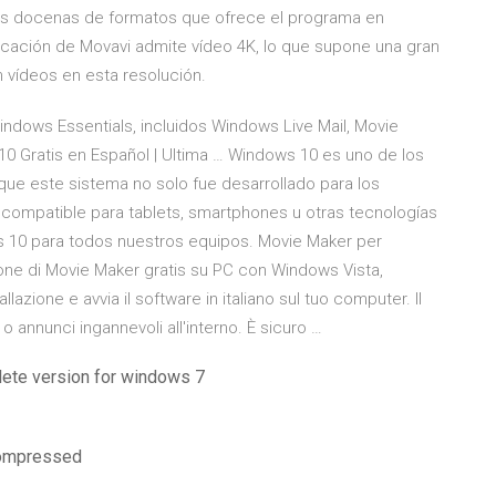
 las docenas de formatos que ofrece el programa en
licación de Movavi admite vídeo 4K, lo que supone una gran
n vídeos en esta resolución.
ndows Essentials, incluidos Windows Live Mail, Movie
0 Gratis en Español | Ultima … Windows 10 es uno de los
ue este sistema no solo fue desarrollado para los
 compatible para tablets, smartphones u otras tecnologías
 10 para todos nuestros equipos. Movie Maker per
sione di Movie Maker gratis su PC con Windows Vista,
lazione e avvia il software in italiano sul tuo computer. Il
o annunci ingannevoli all'interno. È sicuro …
lete version for windows 7
 compressed