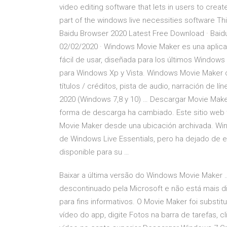
video editing software that lets in users to cre
part of the windows live necessities software Thi
Baidu Browser 2020 Latest Free Download · Bai
02/02/2020 · Windows Movie Maker es una aplica
fácil de usar, diseñada para los últimos Windows
para Windows Xp y Vista. Windows Movie Maker c
títulos / créditos, pista de audio, narración de 
2020 (Windows 7,8 y 10) … Descargar Movie Maker
forma de descarga ha cambiado. Este sitio we
Movie Maker desde una ubicación archivada. Wi
de Windows Live Essentials, pero ha dejado de e
disponible para su …
Baixar a última versão do Windows Movie Maker 
descontinuado pela Microsoft e não está mais di
para fins informativos. O Movie Maker foi substi
vídeo do app, digite Fotos na barra de tarefas, c